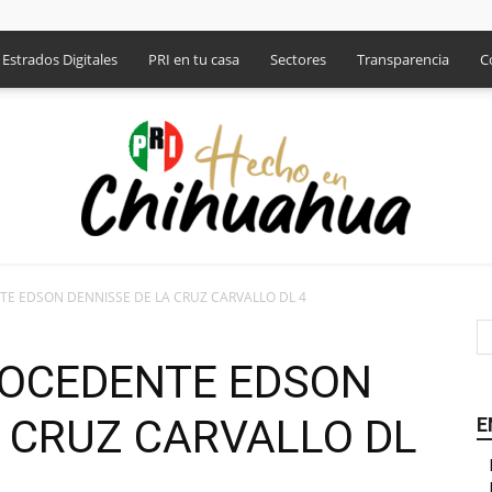
Estrados Digitales
PRI en tu casa
Sectores
Transparencia
C
E EDSON DENNISSE DE LA CRUZ CARVALLO DL 4
PRI
ROCEDENTE EDSON
A CRUZ CARVALLO DL
E