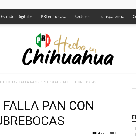
Estrados Digitales
PRI en tu casa
Sectores
Transparencia
C
TUERTOS: FALLA PAN CON DOTACIÓN DE CUBREBOCAS
PRI
 FALLA PAN CON
UBREBOCAS
E
455
0