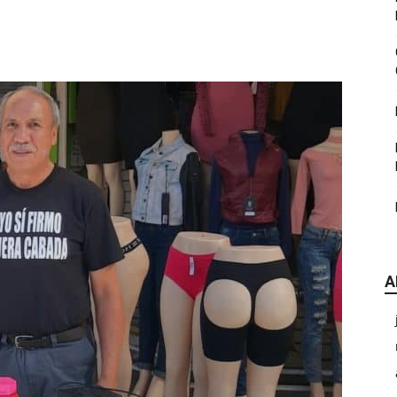
|
CDE
A
Chihuahua