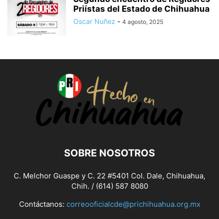
Priístas del Estado de Chihuahua
Oscar Nuñez
-
4 agosto, 2025
SOBRE NOSOTROS
C. Melchor Guaspe y C. 22 #5401 Col. Dale, Chihuahua,
Chih. / (614) 587 8080
Contáctanos:
correooficialcde@prichihuahua.org.mx