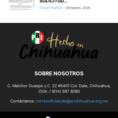
SOLICITUD...
Oscar Nuñez
-
28 febrero, 2026
SOBRE NOSOTROS
C. Melchor Guaspe y C. 22 #5401 Col. Dale, Chihuahua,
Chih. / (614) 587 8080
Contáctanos:
correooficialcde@prichihuahua.org.mx