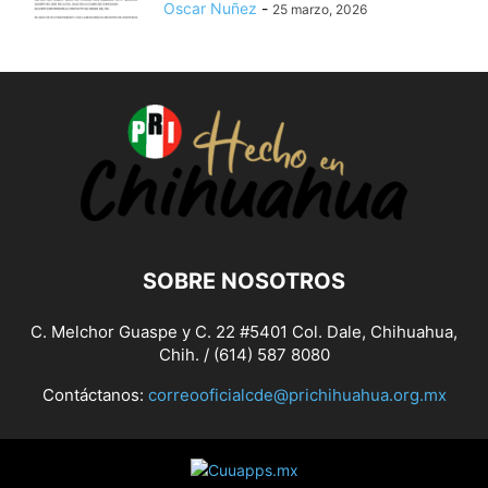
Oscar Nuñez
-
25 marzo, 2026
SOBRE NOSOTROS
C. Melchor Guaspe y C. 22 #5401 Col. Dale, Chihuahua,
Chih. / (614) 587 8080
Contáctanos:
correooficialcde@prichihuahua.org.mx