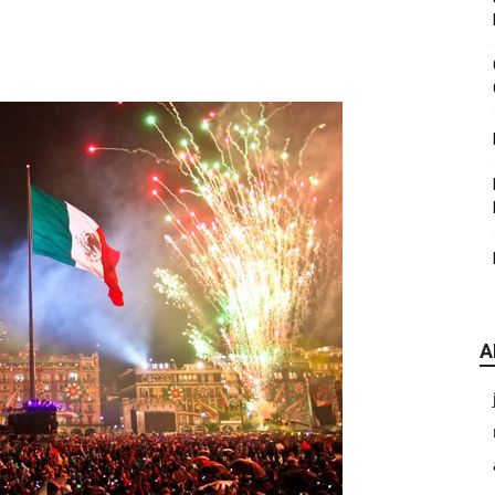
|
CDE
A
Chihuahua