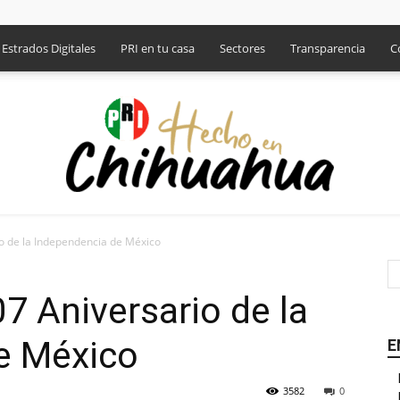
Estrados Digitales
PRI en tu casa
Sectores
Transparencia
C
o de la Independencia de México
PRI
7 Aniversario de la
e México
E
3582
0