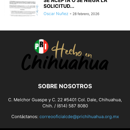
SE ACEPTA O SE NIEGA LA
SOLICITUD...
Oscar Nuñez
-
28 febrero, 2026
SOBRE NOSOTROS
C. Melchor Guaspe y C. 22 #5401 Col. Dale, Chihuahua,
Chih. / (614) 587 8080
Contáctanos:
correooficialcde@prichihuahua.org.mx