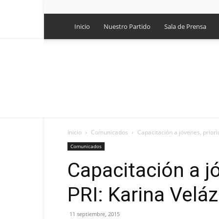
Inicio
Nuestro Partido
Sala de Prensa
Inicio
Comunicados
Capacitación a jóvenes, priori
Comunicados
Capacitación a jó
PRI: Karina Velá
11 septiembre, 2015