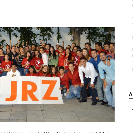
|
CDE
A
Chihuahua