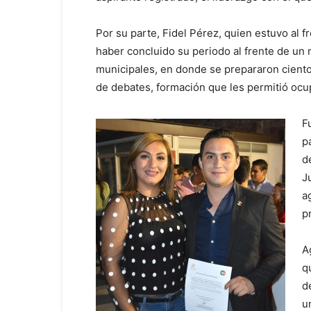
Por su parte, Fidel Pérez, quien estuvo al fr
haber concluido su periodo al frente de un
municipales, en donde se prepararon cientos
de debates, formación que les permitió ocu
F
p
d
J
a
p
A
q
d
u