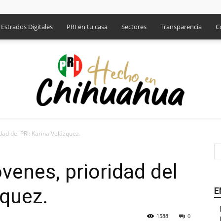
Estrados Digitales
PRI en tu casa
Sectores
Transparencia
C
dad del PRI: Karina Velázquez.
PRI
venes, prioridad del
zquez.
E
1588
0