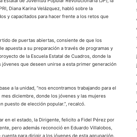
a Estatal de Juventud Popular Revolucionaria (JP), la
 PRI, Diana Karina Velázquez, habló sobre la
os y capacitados para hacer frente a los retos que
rtido de puertas abiertas, consiente de que los
 le apuesta a su preparación a través de programas y
l proyecto de la Escuela Estatal de Cuadros, donde la
los jóvenes que deseen unirse a esta primer generación
 base a la unidad, “nos encontramos trabajando para el
l mes diciembre, donde los jóvenes y las mujeres
n puesto de elección popular.”, recalcó.
 en el estado, la Dirigente, felicito a Fidel Pérez por
iente, pero además reconoció en Eduardo Villalobos,
e cuenta para dirigir a los jóvenes de esta agrupación.