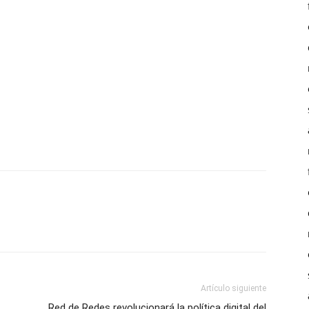
Artículo siguiente
Red de Redes revolucionará la política digital del