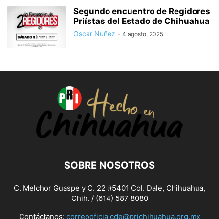
Segundo encuentro de Regidores
Priístas del Estado de Chihuahua
Oscar Nuñez
-
4 agosto, 2025
SOBRE NOSOTROS
C. Melchor Guaspe y C. 22 #5401 Col. Dale, Chihuahua,
Chih. / (614) 587 8080
Contáctanos:
correooficialcde@prichihuahua.org.mx