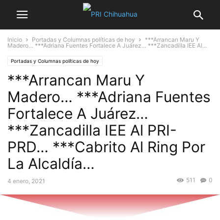
Inicio
Portadas y Columnas políticas de hoy
***Arrancan Maru Y
Madero… ***Adriana Fuentes Fortalece A Juárez… ***Zancadilla IEE Al...
Portadas y Columnas políticas de hoy
***Arrancan Maru Y
Madero… ***Adriana Fuentes
Fortalece A Juárez…
***Zancadilla IEE Al PRI-
PRD… ***Cabrito Al Ring Por
La Alcaldía…
511
0
4 enero, 2021