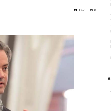
|
1367
0
CDE
A
Chihuahua