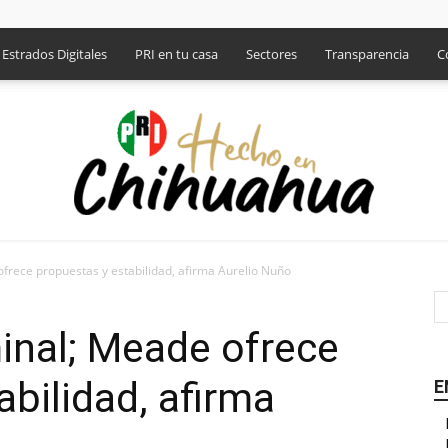
Estrados Digitales
PRI en tu casa
Sectores
Transparencia
C
frece propuestas y estabilidad, afirma Aurelio Nuño
PRI
inal; Meade ofrece
abilidad, afirma
E