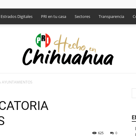
Estrados Digitales
PRI en tu casa
Sectores
Transparencia
C
A AYUNTAMIENTOS
PRI
CATORIA
S
E
625
0