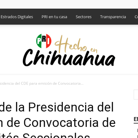
Estrados Digitales
PRI en tu casa
Sectores
Transparencia
C
sidencia del CDE para emisión de Convocatoria...
PRI
de la Presidencia del
n de Convocatoria de
E