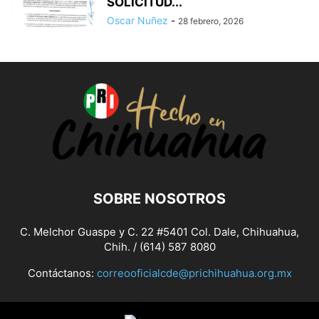
SOLICITUD...
Oscar Nuñez
-
28 febrero, 2026
SOBRE NOSOTROS
C. Melchor Guaspe y C. 22 #5401 Col. Dale, Chihuahua,
Chih. / (614) 587 8080
Contáctanos:
correooficialcde@prichihuahua.org.mx