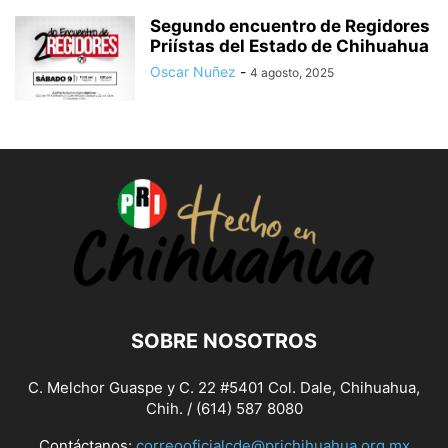
Segundo encuentro de Regidores
Priístas del Estado de Chihuahua
Oscar Nuñez
-
4 agosto, 2025
SOBRE NOSOTROS
C. Melchor Guaspe y C. 22 #5401 Col. Dale, Chihuahua,
Chih. / (614) 587 8080
Contáctanos:
correooficialcde@prichihuahua.org.mx