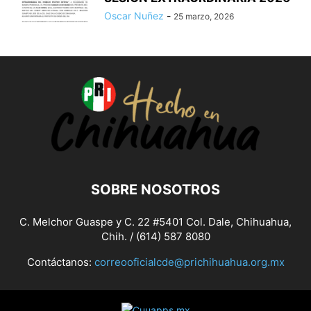
Oscar Nuñez
-
25 marzo, 2026
SOBRE NOSOTROS
C. Melchor Guaspe y C. 22 #5401 Col. Dale, Chihuahua,
Chih. / (614) 587 8080
Contáctanos:
correooficialcde@prichihuahua.org.mx