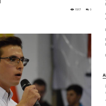
I
|
1517
0
CDE
A
Chihuahua