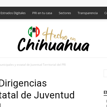
Estrados Digitales
PRI en tu casa
Sectores
Transparencia
C
icipales y estatal de Juventud Territorial del PRI
PRI
Dirigencias
tatal de Juventud
E