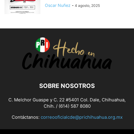
Oscar Nuñez
-
4 agosto, 2025
SOBRE NOSOTROS
C. Melchor Guaspe y C. 22 #5401 Col. Dale, Chihuahua,
Chih. / (614) 587 8080
Contáctanos:
correooficialcde@prichihuahua.org.mx