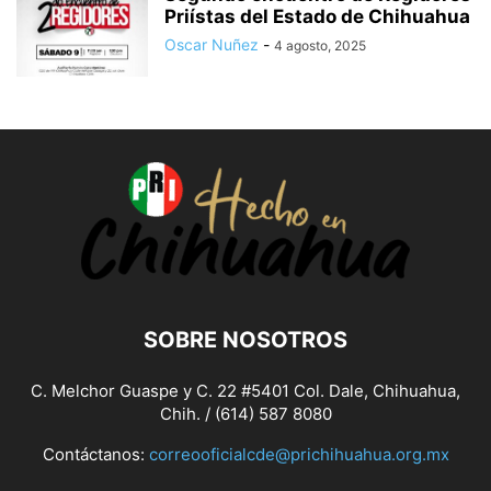
Priístas del Estado de Chihuahua
Oscar Nuñez
-
4 agosto, 2025
SOBRE NOSOTROS
C. Melchor Guaspe y C. 22 #5401 Col. Dale, Chihuahua,
Chih. / (614) 587 8080
Contáctanos:
correooficialcde@prichihuahua.org.mx