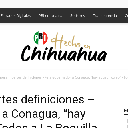
Estrados Digitales
PRI en tu casa
Sectores
Transparencia
C
peran fuertes definiciones –Reta gobernador a Conagua, “hay aguachicoleo” –Tod
PRI
tes definiciones –
 a Conagua, “hay
E