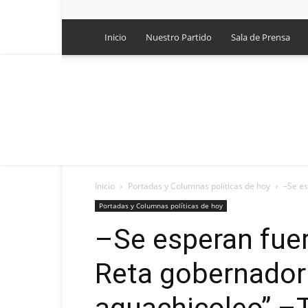
Inicio
Nuestro Partido
Sala de Prensa
Inicio
Portadas y Columnas políticas de hoy
–Se es
Portadas y Columnas políticas de hoy
–Se esperan fuer
Reta gobernador