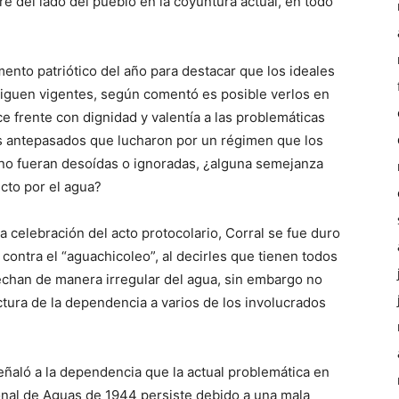
re del lado del pueblo en la coyuntura actual, en todo
to patriótico del año para destacar que los ideales
siguen vigentes, según comentó es posible verlos en
frente con dignidad y valentía a las problemáticas
s antepasados que lucharon por un régimen que los
no fueran desoídas o ignoradas, ¿alguna semejanza
cto por el agua?
 celebración del acto protocolario, Corral se fue duro
contra el “aguachicoleo”, al decirles que tienen todos
echan de manera irregular del agua, sin embargo no
tura de la dependencia a varios de los involucrados
eñaló a la dependencia que la actual problemática en
ional de Aguas de 1944 persiste debido a una mala