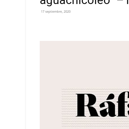
aguachicoleo” –T
17 septiembre, 2020