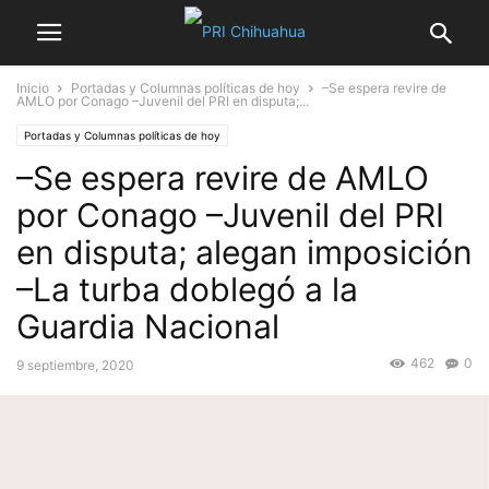
Inicio
Portadas y Columnas políticas de hoy
–Se espera revire de
AMLO por Conago –Juvenil del PRI en disputa;...
Portadas y Columnas políticas de hoy
–Se espera revire de AMLO
por Conago –Juvenil del PRI
en disputa; alegan imposición
–La turba doblegó a la
Guardia Nacional
462
0
9 septiembre, 2020