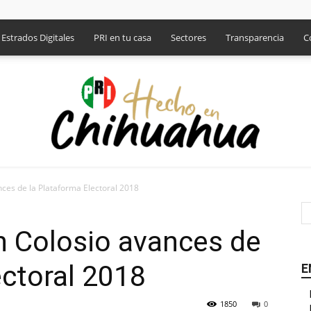
Estrados Digitales
PRI en tu casa
Sectores
Transparencia
C
ces de la Plataforma Electoral 2018
PRI
n Colosio avances de
ectoral 2018
E
1850
0