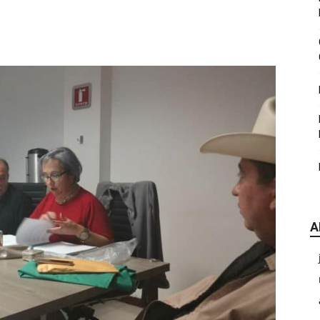
|
CDE
A
Chihuahua