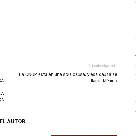
Artículo siguiente
La CNOP está en una sola causa, y esa causa se
BA
llama México
LA
CA
EL AUTOR