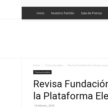
Inicio
Nuestro Partido
Sala de Prensa
Inicio
Comunicados
Revisa Fundación Colosio avan
Comunicados
Revisa Fundació
la Plataforma El
16 febrero, 2018