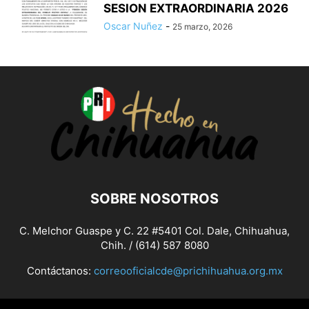
SESION EXTRAORDINARIA 2026
Oscar Nuñez
-
25 marzo, 2026
SOBRE NOSOTROS
C. Melchor Guaspe y C. 22 #5401 Col. Dale, Chihuahua,
Chih. / (614) 587 8080
Contáctanos:
correooficialcde@prichihuahua.org.mx