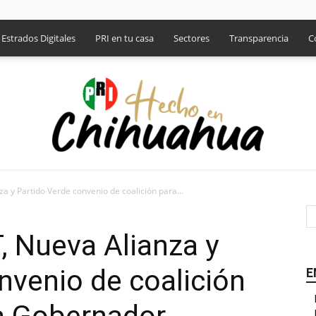
Estrados Digitales
PRI en tu casa
Sectores
Transparencia
C
za y Partido Verde convenio de coalición para...
PRI
, Nueva Alianza y
nvenio de coalición
E