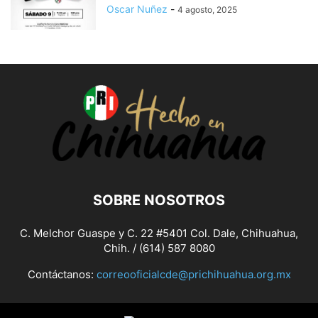
Oscar Nuñez
-
4 agosto, 2025
SOBRE NOSOTROS
C. Melchor Guaspe y C. 22 #5401 Col. Dale, Chihuahua,
Chih. / (614) 587 8080
Contáctanos:
correooficialcde@prichihuahua.org.mx