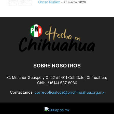
Oscar Nuñez
-
25 marzo, 2026
SOBRE NOSOTROS
C. Melchor Guaspe y C. 22 #5401 Col. Dale, Chihuahua,
Chih. / (614) 587 8080
Contáctanos:
correooficialcde@prichihuahua.org.mx