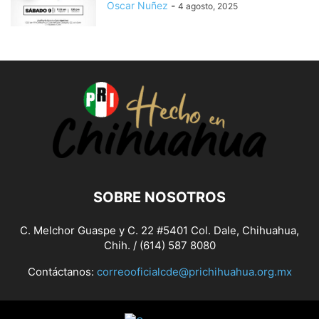
Oscar Nuñez
-
4 agosto, 2025
SOBRE NOSOTROS
C. Melchor Guaspe y C. 22 #5401 Col. Dale, Chihuahua,
Chih. / (614) 587 8080
Contáctanos:
correooficialcde@prichihuahua.org.mx