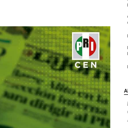
|
CDE
A
Chihuahua