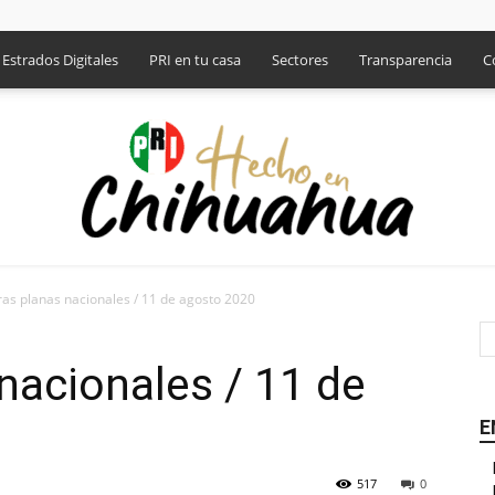
Estrados Digitales
PRI en tu casa
Sectores
Transparencia
C
as planas nacionales / 11 de agosto 2020
PRI
nacionales / 11 de
E
517
0