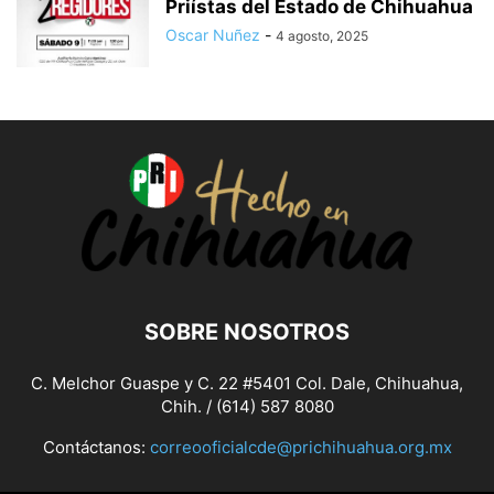
Priístas del Estado de Chihuahua
Oscar Nuñez
-
4 agosto, 2025
SOBRE NOSOTROS
C. Melchor Guaspe y C. 22 #5401 Col. Dale, Chihuahua,
Chih. / (614) 587 8080
Contáctanos:
correooficialcde@prichihuahua.org.mx