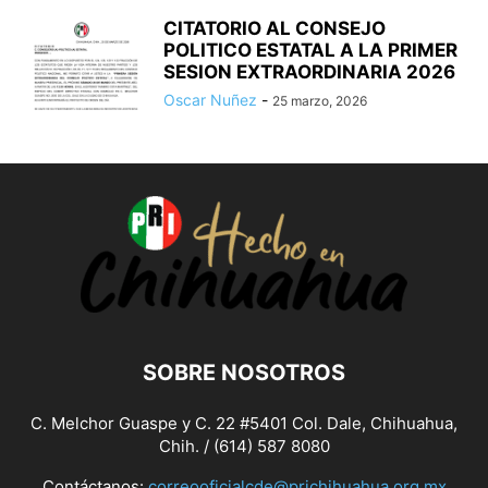
CITATORIO AL CONSEJO
POLITICO ESTATAL A LA PRIMER
SESION EXTRAORDINARIA 2026
Oscar Nuñez
-
25 marzo, 2026
SOBRE NOSOTROS
C. Melchor Guaspe y C. 22 #5401 Col. Dale, Chihuahua,
Chih. / (614) 587 8080
Contáctanos:
correooficialcde@prichihuahua.org.mx