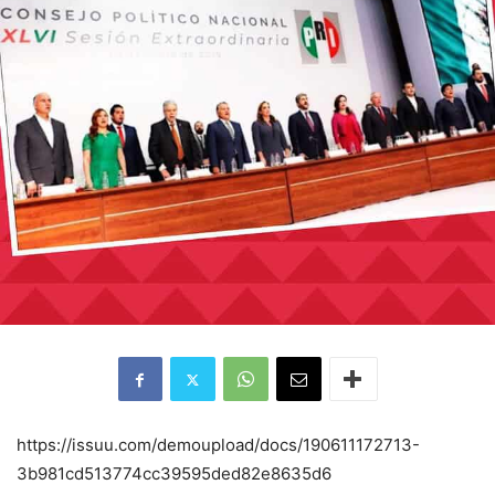
https://issuu.com/demoupload/docs/190611172713-
3b981cd513774cc39595ded82e8635d6