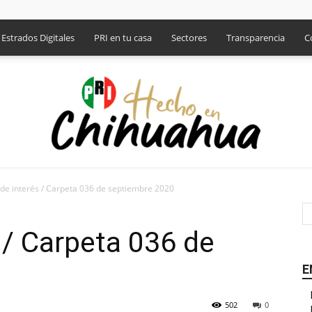
Estrados Digitales
PRI en tu casa
Sectores
Transparencia
C
de interés / Carpeta 036 de septiembre 2020
PRI
 / Carpeta 036 de
0
E
502
0