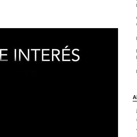
|
CDE
A
Chihuahua