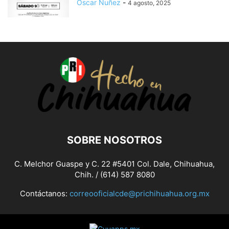
Oscar Nuñez
-
4 agosto, 2025
SOBRE NOSOTROS
C. Melchor Guaspe y C. 22 #5401 Col. Dale, Chihuahua,
Chih. / (614) 587 8080
Contáctanos:
correooficialcde@prichihuahua.org.mx