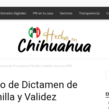
Estrados Digitales
PRI en tu casa
Sectores
Transparencia
C
tamen de Procedencia Planilla y Validez eleccion CPM
PRI
to de Dictamen de
lla y Validez
E