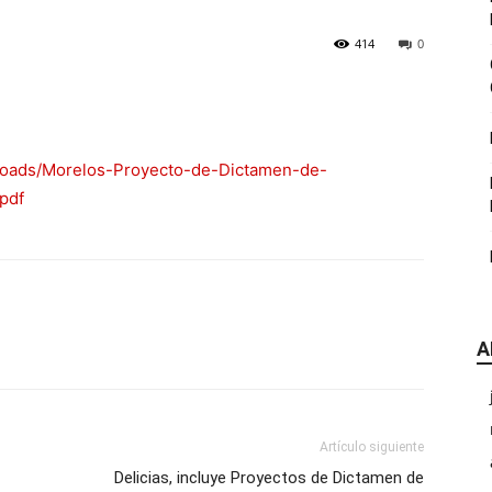
|
414
0
ploads/Morelos-Proyecto-de-Dictamen-de-
CDE
pdf
A
Chihuahua
Artículo siguiente
Delicias, incluye Proyectos de Dictamen de