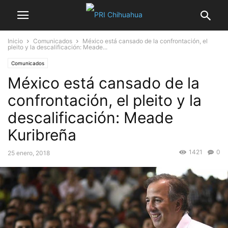
Inicio
Comunicados
México está cansado de la confrontación, el
pleito y la descalificación: Meade...
Comunicados
México está cansado de la
confrontación, el pleito y la
descalificación: Meade
Kuribreña
1421
0
25 enero, 2018