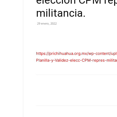
eleccion CPM rep
militancia.
29 enero, 2022
https://prichihuahua.org.mx/wp-content/u
Planilla-y-Validez-elecc-CPM-repres-milita