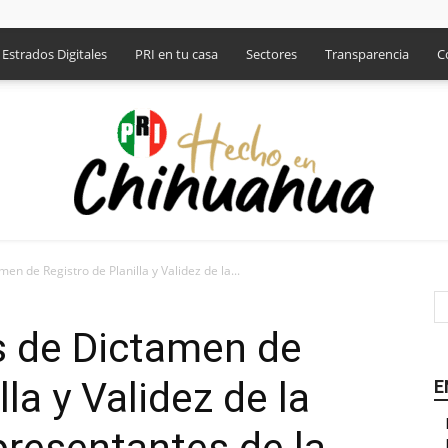
Estrados Digitales
PRI en tu casa
Sectores
Transparencia
C
en de Registro de Planilla y Validez de la...
PRI
s de Dictamen de
la y Validez de la
E