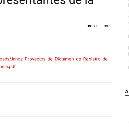
resentantes de la
|
396
0
CDE
ploads/Janos-Proyectos-de-Dictamen-de-Registro-de-
ncia.pdf
A
Chihuahua