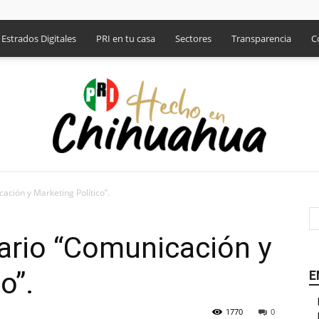
Estrados Digitales
PRI en tu casa
Sectores
Transparencia
C
ción y Marketing Político”.
PRI
ario “Comunicación y
o”.
E
1770
0