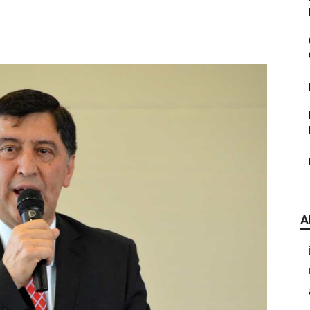
|
CDE
A
Chihuahua