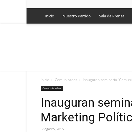
Inicio
Nuestro Partido
Sala de Prensa
Inicio
Comunicados
Inauguran seminario “Comunica
Comunicados
Inauguran semin
Marketing Polític
7 agosto, 2015