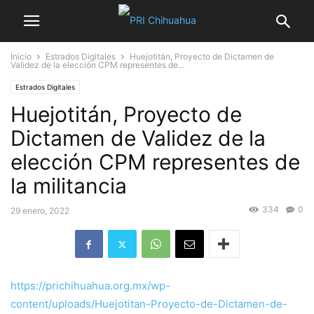
Inicio
Estrados Digitales
Huejotitán, Proyecto de Dictamen de
Validez de la elección CPM representes de...
Estrados Digitales
Huejotitán, Proyecto de
Dictamen de Validez de la
elección CPM representes de
la militancia
334
0
29 enero, 2022
https://prichihuahua.org.mx/wp-
content/uploads/Huejotitan-Proyecto-de-Dictamen-de-