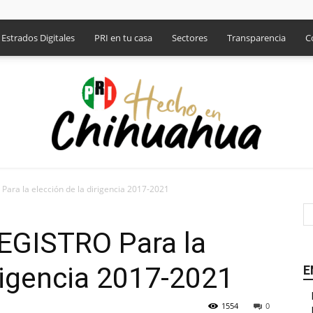
Estrados Digitales
PRI en tu casa
Sectores
Transparencia
C
ra la elección de la dirigencia 2017-2021
PRI
GISTRO Para la
irigencia 2017-2021
E
1554
0