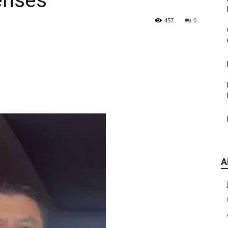
enses
|
457
0
CDE
A
Chihuahua