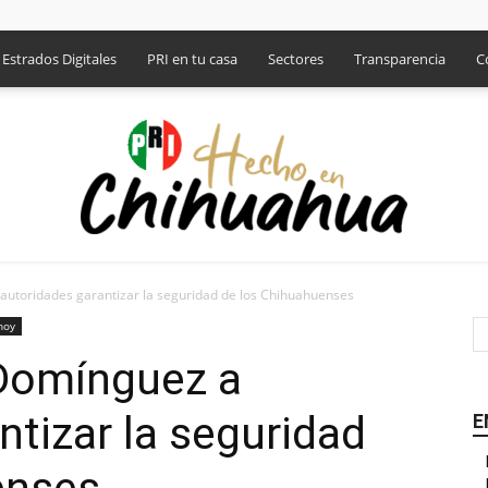
Estrados Digitales
PRI en tu casa
Sectores
Transparencia
C
autoridades garantizar la seguridad de los Chihuahuenses
PRI
hoy
 Domínguez a
ntizar la seguridad
E