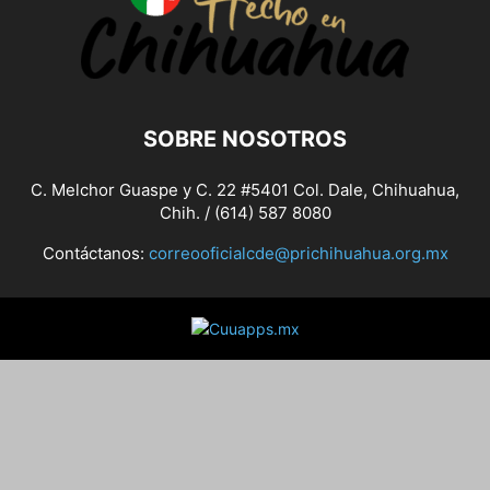
SOBRE NOSOTROS
C. Melchor Guaspe y C. 22 #5401 Col. Dale, Chihuahua,
Chih. / (614) 587 8080
Contáctanos:
correooficialcde@prichihuahua.org.mx