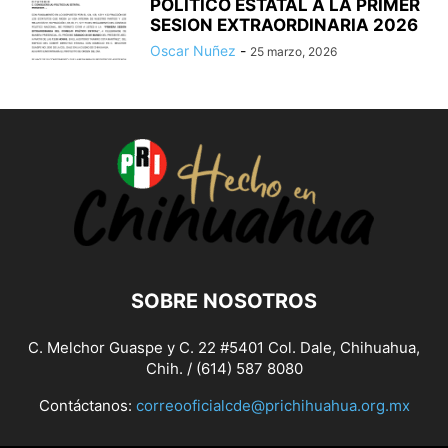
POLITICO ESTATAL A LA PRIMER
SESION EXTRAORDINARIA 2026
Oscar Nuñez
-
25 marzo, 2026
SOBRE NOSOTROS
C. Melchor Guaspe y C. 22 #5401 Col. Dale, Chihuahua,
Chih. / (614) 587 8080
Contáctanos:
correooficialcde@prichihuahua.org.mx