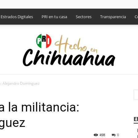
Estrados Digitales
PRI en tu casa
Sectores
Transparencia
C
cia: Alejandro Domínguez
PRI
 la militancia:
nguez
E
498
0