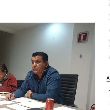
|
CDE
A
Chihuahua