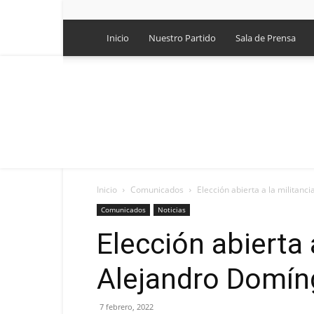
Inicio
Nuestro Partido
Sala de Prensa
Inicio
Comunicados
Elección abierta a la militan
Comunicados
Noticias
Elección abierta a
Alejandro Domí
7 febrero, 2022