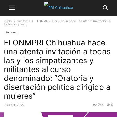
Inicio
Sectores
El ONMPRI Chihuahua hace una atenta invitación a
todas las y los...
Sectores
El ONMPRI Chihuahua hace
una atenta invitación a todas
las y los simpatizantes y
militantes al curso
denominado: “Oratoria y
disertación política dirigido a
mujeres”
244
0
20 abril, 2022