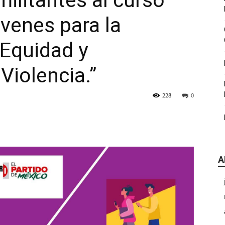
ilitantes al curso
|
venes para la
 Equidad y
Violencia.”
CDE
228
0
A
Chihuahua