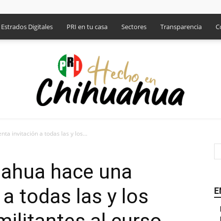
Estrados Digitales
PRI en tu casa
Sectores
Transparencia
C
 invitación a todas las y los...
PRI
ahua hace una
 a todas las y los
E