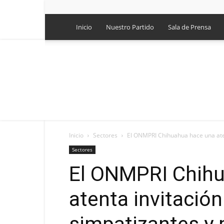
Inicio
Nuestro Partido
Sala de Prensa
Inicio
Sectores
El ONMPRI Chihuahua hace una atenta
Sectores
El ONMPRI Chihu
atenta invitación