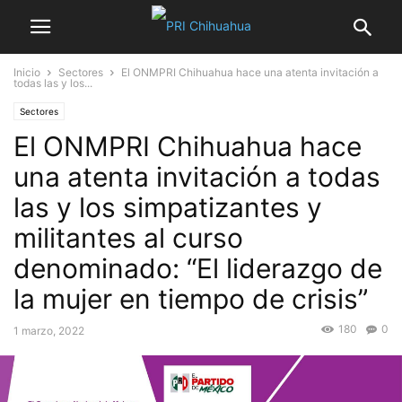
Inicio
Sectores
El ONMPRI Chihuahua hace una atenta invitación a
todas las y los...
Sectores
El ONMPRI Chihuahua hace
una atenta invitación a todas
las y los simpatizantes y
militantes al curso
denominado: “El liderazgo de
la mujer en tiempo de crisis”
180
0
1 marzo, 2022