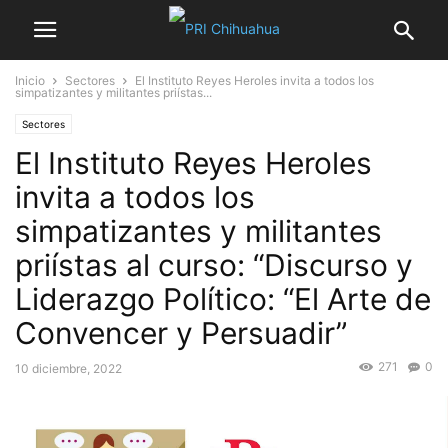
Inicio
Sectores
El Instituto Reyes Heroles invita a todos los
simpatizantes y militantes priístas...
Sectores
El Instituto Reyes Heroles
invita a todos los
simpatizantes y militantes
priístas al curso: “Discurso y
Liderazgo Político: “El Arte de
Convencer y Persuadir”
271
0
10 diciembre, 2022