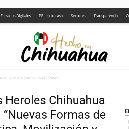
Estrados Digitales
PRI en tu casa
Sectores
Transparencia
C
a te invita al curso: “Nuevas Formas...
PRI
es Heroles Chihuahua
so: “Nuevas Formas de
E