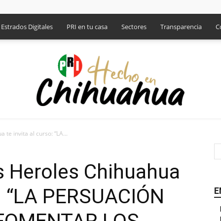
Estrados Digitales
PRI en tu casa
Sectores
Transparencia
C
 te invita al curso: “LA...
PRI
es Heroles Chihuahua
so: “LA PERSUACIÓN
E