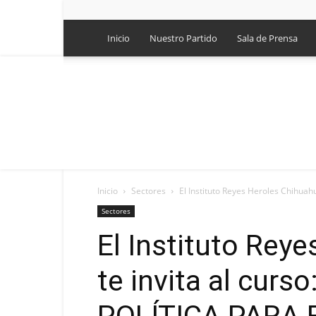
Inicio
Nuestro Partido
Sala de Prensa
Inicio
Sectores
El Instituto Reyes Heroles Chihuahua
Sectores
El Instituto Rey
te invita al cur