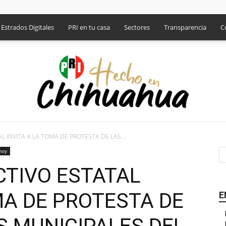
Estrados Digitales
PRI en tu casa
Sectores
Transparencia
C
L INVITA A LA TOMA DE PROTESTA DE LAS...
PRI
hoy
CTIVO ESTATAL
MA DE PROTESTA DE
E